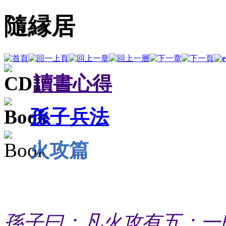
隨縁居
讀書心得
孫子兵法
火攻篇
孫子曰：凡火攻有五：一