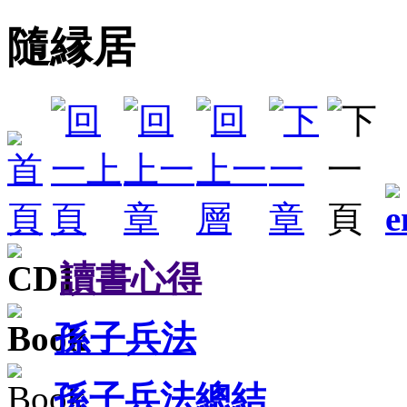
隨縁居
讀書心得
孫子兵法
孫子兵法總結