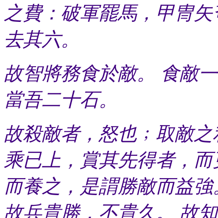
之費：破軍罷馬，甲冑矢
去其六。
故智將務食於敵。 食敵
當吾二十石。
故殺敵者，怒也﹔取敵之
乘已上，賞其先得者，而
而養之，是謂勝敵而益強
故兵貴勝，不貴久。 故