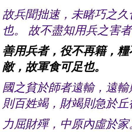
故兵聞拙速，未睹巧之久
也。 故不盡知用兵之害
善用兵者，役不再籍，糧
敵，故軍食可足也。
國之貧於師者遠輸，遠輸
則百姓竭，財竭則急於丘
力屈財殫，中原內虛於家