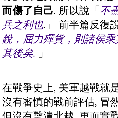
而傷了自己
. 所以說「
不
兵之利也
.
」 前半篇反復
銳，屈力殫貨，則諸侯乘
其後矣.
」
在戰爭史上, 美軍越戰就是
沒有審慎的戰前評估, 冒
但沒有擊潰北越, 更而實戰