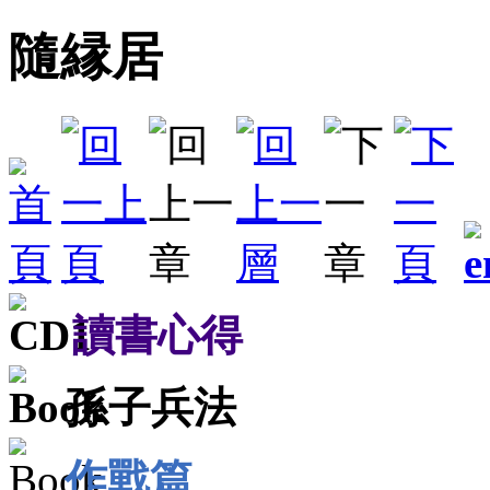
隨縁居
讀書心得
孫子兵法
作戰篇