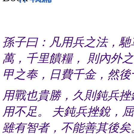
孫子曰：凡用兵之法，馳
萬，千里饋糧， 則內外
甲之奉，日費千金，然後
用戰也貴勝，久則鈍兵挫
用不足。 夫鈍兵挫銳，
雖有智者，不能善其後矣