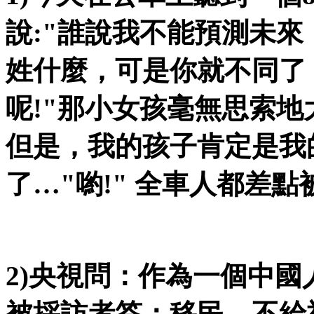
說
:"
誰說我不能預測未來
姓什麼，可是你就不同了
呢
!"
那小女孩毫無思索地
但是，我的孩子肯定是我
了
…"
喲
!"
全車人都差點
2)
央視問：作為一個中國
被採訪者答：移民，不給