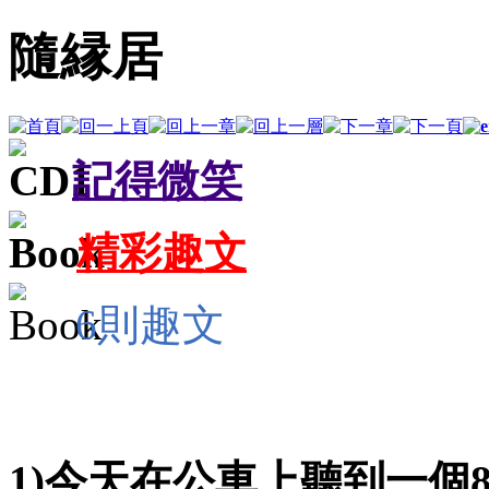
隨縁居
記得微笑
精彩趣文
6則趣文
1)
今天在公車上聽到一個