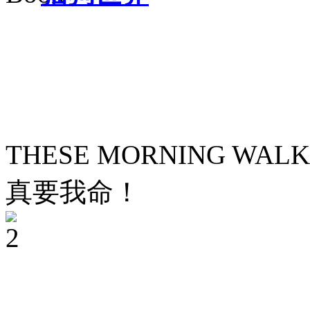
THESE MORNING WALKS
真要
我命
！