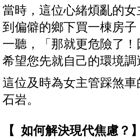
當時，這位心緒煩亂的女
到偏僻的鄉下買一棟房子
一聽，「那就更危險了！
希望您先就自己的環境調
這位及時為女主管踩煞車
石岩。
【 如何解決現代焦慮？