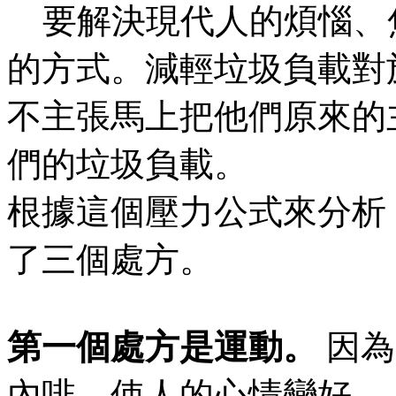
要解決現代人的煩惱、
的方式。減輕垃圾負載對
不主張馬上把他們原來的
們的垃圾負載。
根據這個壓力公式來分析
了三個處方。
第一個處方是
運動
。
因為
內啡，使人的心情變好。