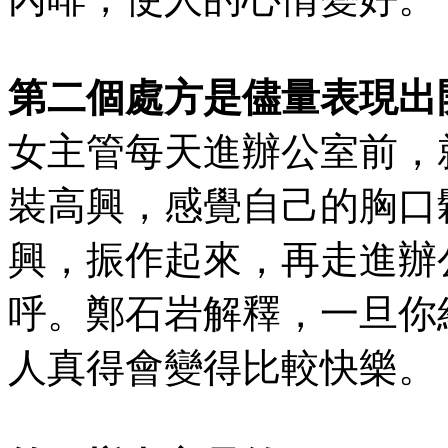
第二個處方是
儘量表現出
女主管每天進辦公室前，
裝高興，感覺自己的胸口
興，振作起來，再走進辦
呼。鄭石岩解釋，一旦你
人真得會變得比較快樂。