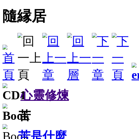
隨縁居
心靈修煉
苦
苦是什麼