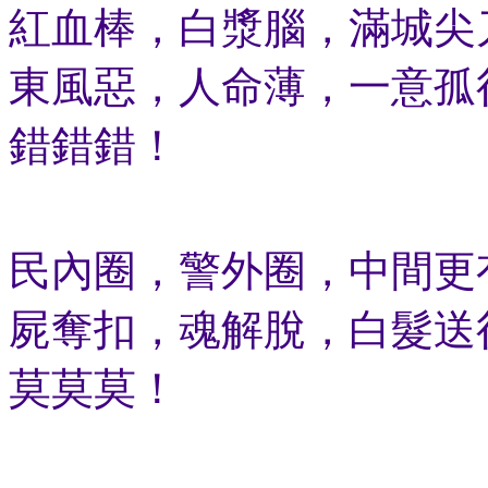
紅血棒，白漿腦，滿城尖
東風惡，人命薄，一意孤
錯錯錯！
民內圈，警外圈，中間更
屍奪扣，魂解脫，白髮送
莫莫莫！