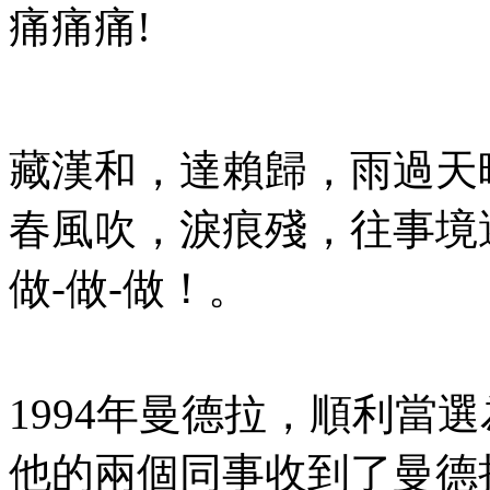
痛痛痛!
藏漢和，達賴歸，雨過天
春風吹，淚痕殘，往事境
做-做-做！。
1994年曼德拉，順利當
他的兩個同事收到了曼德