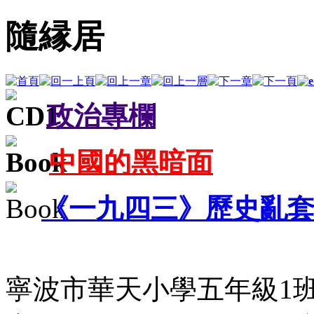
隨縁居
政治專欄
中國的黑暗面
《一九四三》歷史亂
寧波市華天小學五年級1班