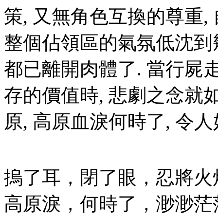
策, 又無角色互換的尊重,
整個佔領區的氣氛低沈到
都已離開肉體了. 當行屍
存的價值時, 悲劇之念
原, 高原血淚何時了, 令人
摀了耳，閉了眼，忍將火
高原淚，何時了，渺渺茫