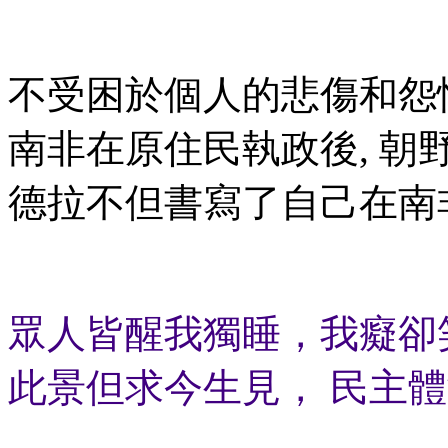
不受困於個人的悲傷和怨恨
南非在原住民執政後, 朝
德拉不但書寫了自己在南非
眾人皆醒我獨睡，我癡卻
此景但求今生見， 民主