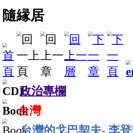
隨縁居
政治專欄
台灣
台灣的戈巴契夫- 李