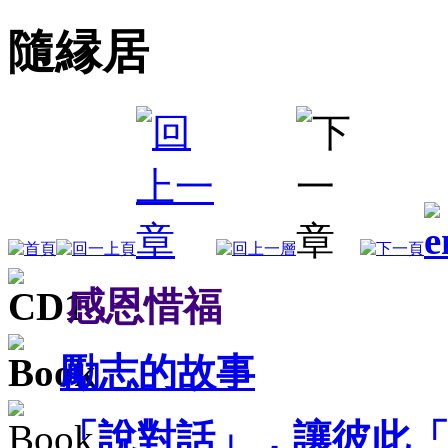
隨縁居
感恩惜福
勵志的故事
「說對話」，讓彼此